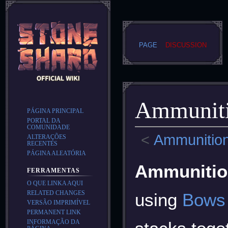
PAGE
DISCUSSION
Ammuniti
PÁGINA PRINCIPAL
PORTAL DA
COMUNIDADE
<
Ammunitio
ALTERAÇÕES
RECENTES
PÁGINA ALEATÓRIA
Jump
Jump
Ammunitio
FERRAMENTAS
to
to
O QUE LINKA AQUI
navigation
search
RELATED CHANGES
using
Bows
VERSÃO IMPRIMÍVEL
PERMANENT LINK
INFORMAÇÃO DA