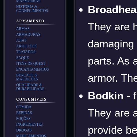
MASMORRAS
Broadhea
HISTÓRIA &
CONHECIMENTOS
ARMAMENTO
They are 
ARMAS
ARMADURAS
damaging 
JOIAS
ARTEFATOS
TRATADOS
parts. As a
SAQUE
ITENS DE QUEST
ENCANTAMENTOS
armor. The
BENÇÃOS &
MALDIÇÕES
QUALIDADE &
DURABILIDADE
Bodkin
- 
CONSUMÍVEIS
COMIDA
They are a
BEBIDAS
POÇÕES
INGREDIENTES
provide be
DROGAS
MEDICAMENTOS