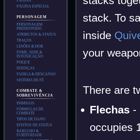
stacks toge
PÁGINA
PÁGINA ESPECIAL
stack. To s
PERSONAGEM
PERSONAGEM
PREDEFINIDO
inside
Quiv
ATRIBUTOS & STATUS
TRAÇOS
LESÕES & DOR
your weapon
FOME, SEDE &
INTOXICAÇÃO
PSIQUE
DOENÇAS
FADIGA & DESCANSO
SISTEMA DE FÉ
There are t
COMBATE &
SOBREVIVÊNCIA
INIMIGOS
Flechas
- 
FÓRMULAS DE
COMBATE
TIPOS DE DANO
occupies 1
EFEITOS DE STATUS
BARULHO &
FURTIVIDADE