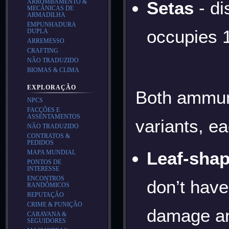
Setas
- di
ARROMBAMENTO &
MECÂNICAS DE
ARMADILHA
EMPUNHADURA
occupies 1
DUPLA
ARREMESSO
CRAFTING
NÃO TRADUZIDO
BIOMAS & CLIMA
EXPLORAÇÃO
Both ammuni
NPCS
FACÇÕES E
ASSENTAMENTOS
variants, ea
NÃO TRADUZIDO
CONTRATOS &
PEDIDOS
Leaf-sha
MAPA MUNDIAL
PONTOS DE
INTERESSE
ENCONTROS
don’t have
RANDÔMICOS
REPUTAÇÃO
CRIME & PUNIÇÃO
damage an
CARAVANA &
SEGUIDORES