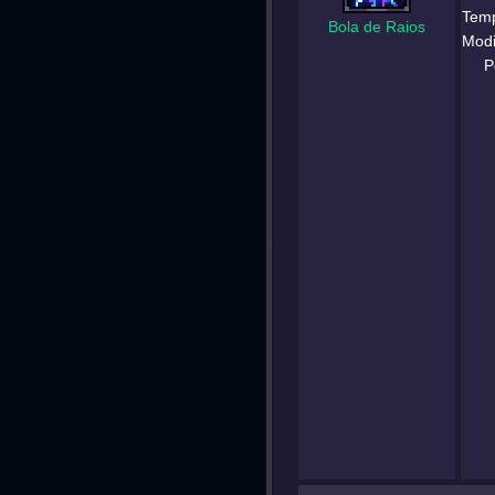
Temp
Bola de Raios
Modi
P