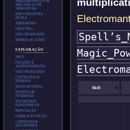
multiplicat
ARROMBAMENTO &
MECÂNICAS DE
ARMADILHA
EMPUNHADURA
Electroman
DUPLA
ARREMESSO
CRAFTING
Spell’s_
NÃO TRADUZIDO
BIOMAS & CLIMA
Magic_Po
EXPLORAÇÃO
NPCS
FACÇÕES E
Electrom
ASSENTAMENTOS
NÃO TRADUZIDO
CONTRATOS &
PEDIDOS
MAPA MUNDIAL
Skill
PONTOS DE
INTERESSE
ENCONTROS
RANDÔMICOS
REPUTAÇÃO
CRIME & PUNIÇÃO
CARAVANA &
SEGUIDORES