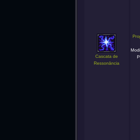
Pro
Modi
Cascata de
P
Ressonância