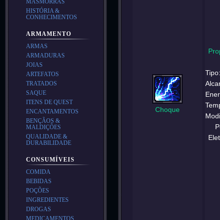
MASMORRAS
HISTÓRIA &
CONHECIMENTOS
ARMAMENTO
ARMAS
Pro
ARMADURAS
JOIAS
Tipo
ARTEFATOS
Alca
TRATADOS
SAQUE
Ener
ITENS DE QUEST
Temp
Choque
ENCANTAMENTOS
Modi
BENÇÃOS &
P
MALDIÇÕES
QUALIDADE &
Ele
DURABILIDADE
CONSUMÍVEIS
COMIDA
BEBIDAS
POÇÕES
INGREDIENTES
DROGAS
MEDICAMENTOS