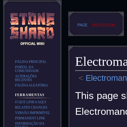
PAGE
DISCUSSION
Electroman
PÁGINA PRINCIPAL
PORTAL DA
COMUNIDADE
<
Electromanc
ALTERAÇÕES
RECENTES
PÁGINA ALEATÓRIA
Jump
Jump
This page s
FERRAMENTAS
to
to
O QUE LINKA AQUI
navigation
search
RELATED CHANGES
Electroma
VERSÃO IMPRIMÍVEL
PERMANENT LINK
INFORMAÇÃO DA