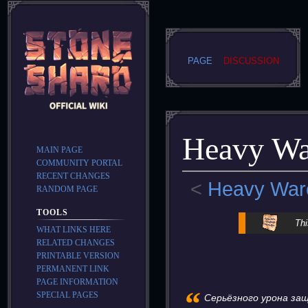
PAGE
DISCUSSION
Heavy Wa
MAIN PAGE
COMMUNITY PORTAL
RECENT CHANGES
<
Heavy War
RANDOM PAGE
TOOLS
Jump
Jump
Thi
WHAT LINKS HERE
to
to
RELATED CHANGES
navigation
search
PRINTABLE VERSION
PERMANENT LINK
PAGE INFORMATION
“
SPECIAL PAGES
Серьёзного урона за