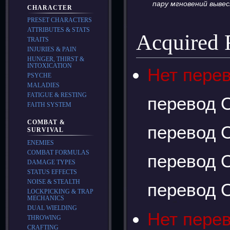
пару мгновений вывес
CHARACTER
PRESET CHARACTERS
ATTRIBUTES & STATS
Acquired
TRAITS
INJURIES & PAIN
HUNGER, THIRST &
INTOXICATION
Нет пере
PSYCHE
MALADIES
FATIGUE & RESTING
перевод О
FAITH SYSTEM
COMBAT &
перевод О
SURVIVAL
ENEMIES
COMBAT FORMULAS
перевод О
DAMAGE TYPES
STATUS EFFECTS
NOISE & STEALTH
перевод О
LOCKPICKING & TRAP
MECHANICS
DUAL WIELDING
Нет пере
THROWING
CRAFTING