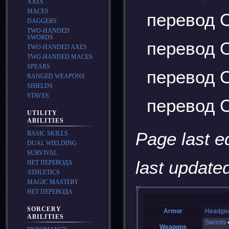
AXES
MACES
перевод О
DAGGERS
TWO-HANDED
SWORDS
перевод О
TWO-HANDED AXES
TWO-HANDED MACES
SPEARS
перевод О
RANGED WEAPONS
SHIELDS
STAVES
перевод О
UTILITY
ABILITIES
Page last e
BASIC SKILLS
DUAL WIELDING
SURVIVAL
last updated
НЕТ ПЕРЕВОДА
ATHLETICS
MAGIC MASTERY
НЕТ ПЕРЕВОДА
SORCERY
Armor
Headge
ABILITIES
Swords
Weapons