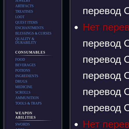
JEWELRY
ARTIFACTS
перевод О
TREATISES
LOOT
QUEST ITEMS
Нет пере
ENCHANTMENTS
BLESSINGS & CURSES
QUALITY &
перевод О
DURABILITY
CONSUMABLES
перевод О
FOOD
BEVERAGES
POTIONS
перевод О
INGREDIENTS
DRUGS
MEDICINE
перевод О
SCROLLS
AMMUNITION
TOOLS & TRAPS
перевод О
WEAPON
ABILITIES
Нет пере
SWORDS