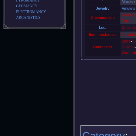
PYROMANCY
Maces
GEOMANCY
Jewelry
Amulets
ELECTROMANCY
Beverag
ARCANISTICS
Consumables
Traps
Loot
Quest it
Item mechanics
Durabilit
Bags
B
Containers
Graves
Wardrob
Category
: