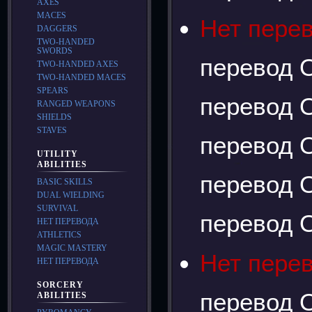
AXES
MACES
Нет пере
DAGGERS
TWO-HANDED
SWORDS
перевод О
TWO-HANDED AXES
TWO-HANDED MACES
SPEARS
перевод О
RANGED WEAPONS
SHIELDS
STAVES
перевод О
UTILITY
ABILITIES
перевод О
BASIC SKILLS
DUAL WIELDING
SURVIVAL
перевод О
НЕТ ПЕРЕВОДА
ATHLETICS
MAGIC MASTERY
Нет пере
НЕТ ПЕРЕВОДА
SORCERY
перевод О
ABILITIES