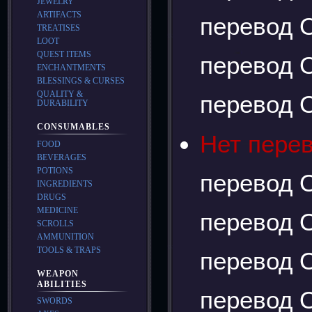
JEWELRY
ARTIFACTS
перевод О
TREATISES
LOOT
QUEST ITEMS
перевод О
ENCHANTMENTS
BLESSINGS & CURSES
QUALITY &
перевод О
DURABILITY
CONSUMABLES
Нет пере
FOOD
BEVERAGES
POTIONS
перевод О
INGREDIENTS
DRUGS
MEDICINE
перевод О
SCROLLS
AMMUNITION
TOOLS & TRAPS
перевод О
WEAPON
ABILITIES
перевод О
SWORDS