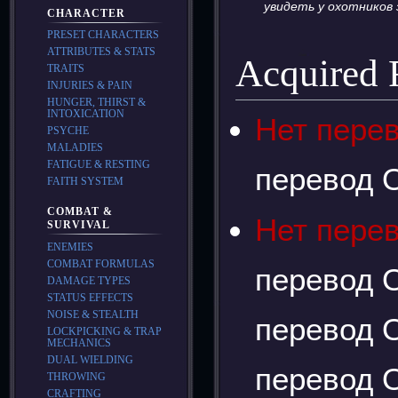
увидеть у охотников 
CHARACTER
PRESET CHARACTERS
ATTRIBUTES & STATS
Acquired
TRAITS
INJURIES & PAIN
HUNGER, THIRST &
INTOXICATION
Нет пере
PSYCHE
MALADIES
FATIGUE & RESTING
перевод О
FAITH SYSTEM
COMBAT &
Нет пере
SURVIVAL
ENEMIES
COMBAT FORMULAS
перевод О
DAMAGE TYPES
STATUS EFFECTS
NOISE & STEALTH
перевод О
LOCKPICKING & TRAP
MECHANICS
DUAL WIELDING
перевод О
THROWING
CRAFTING