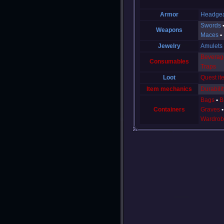
Armor
Headge
Swords
Weapons
Maces
Jewelry
Amulets
Beverag
Consumables
Traps
Loot
Quest it
Item mechanics
Durabilit
Bags
B
Containers
Graves
Wardrob