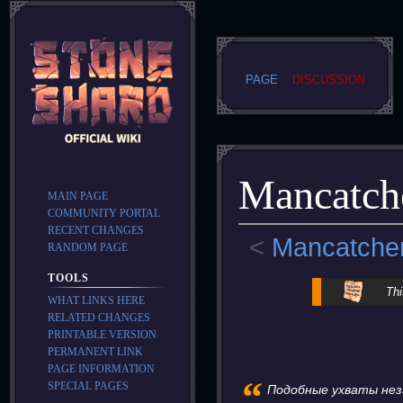
PAGE
DISCUSSION
Mancatch
MAIN PAGE
COMMUNITY PORTAL
RECENT CHANGES
<
Mancatche
RANDOM PAGE
TOOLS
Jump
Jump
Thi
WHAT LINKS HERE
to
to
RELATED CHANGES
navigation
search
PRINTABLE VERSION
PERMANENT LINK
PAGE INFORMATION
“
SPECIAL PAGES
Подобные ухваты неза