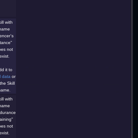
ill with
name
encer's
tance"
oes not
exist.
d it to
l data
or
 the Skill
name.
ill with
name
durance
aining"
oes not
exist.