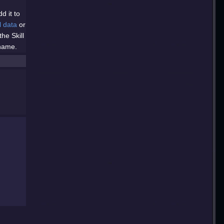
d it to
l data
or
 the Skill
name.