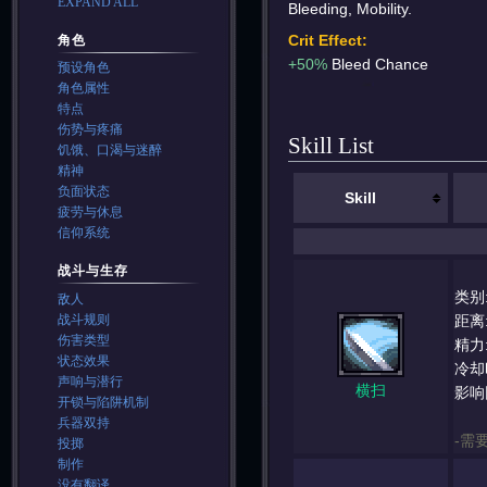
EXPAND ALL
Bleeding, Mobility.
Crit Effect:
角色
+50%
Bleed Chance
预设角色
角色属性
特点
伤势与疼痛
Skill List
饥饿、口渴与迷醉
精神
负面状态
Skill
疲劳与休息
信仰系统
战斗与生存
类别
敌人
距离
战斗规则
伤害类型
精力
状态效果
冷却
声响与潜行
横扫
影响
开锁与陷阱机制
兵器双持
-需
投掷
制作
没有翻译