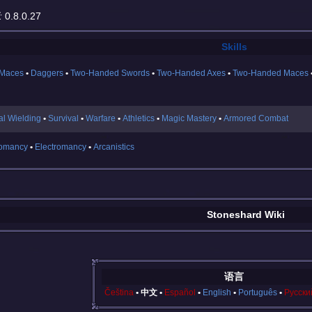
:
0.8.0.27
Skills
Maces
Daggers
Two-Handed Swords
Two-Handed Axes
Two-Handed Maces
l Wielding
Survival
Warfare
Athletics
Magic Mastery
Armored Combat
omancy
Electromancy
Arcanistics
Stoneshard Wiki
语言
Čeština
中文
Español
English
Português
Русски