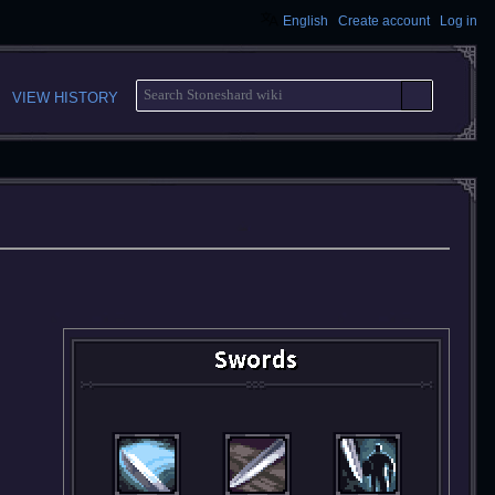
English
Create account
Log in
S
VIEW HISTORY
E
A
R
C
H