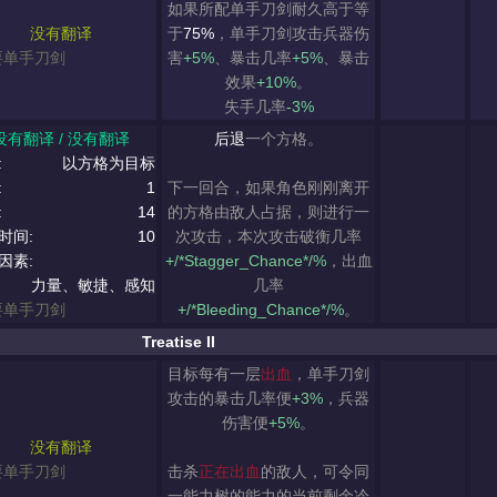
如果所配单手刀剑耐久高于等
没有翻译
于
75%
，单手刀剑攻击兵器伤
要单手刀剑
害
+5%
、暴击几率
+5%
、暴击
效果
+10%
。
失手几率
-3%
没有翻译 / 没有翻译
后退
一个方格。
:
以方格为目标
:
1
下一回合，如果角色刚刚离开
:
14
的方格由敌人占据，则进行一
时间:
10
次攻击，本次攻击破衡几率
因素:
+/*Stagger_Chance*/%
，出血
力量、敏捷、感知
几率
要单手刀剑
+/*Bleeding_Chance*/%
。
Treatise II
目标每有一层
出血
，单手刀剑
攻击的暴击几率便
+3%
，兵器
伤害便
+5%
。
没有翻译
要单手刀剑
击杀
正在出血
的敌人，可令同
一能力树的能力的当前剩余冷