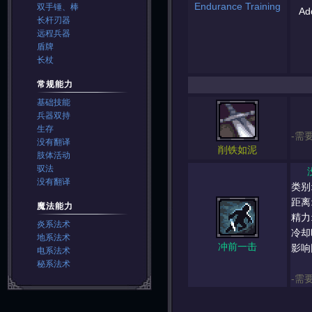
Endurance Training
双手锤、棒
Add
长杆刃器
远程兵器
盾牌
长杖
常规能力
基础技能
兵器双持
生存
-需
没有翻译
削铁如泥
肢体活动
驭法
没有翻译
类别
距离
魔法能力
精力
炎系法术
冷却
地系法术
冲前一击
影响
电系法术
秘系法术
-需