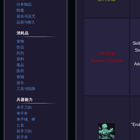
任务物品
附魔
庇佑与诅咒
品质与耐久
消耗品
食物
Ski
饮品
St
药剂
刀剑站姿
原料
Fencer's Stance
Add
毒品
医药
卷轴
箭矢
工具与陷阱
兵器能力
单手刀剑
单手斧
单手锤、棒
"End
匕首
双手刀剑
双手斧