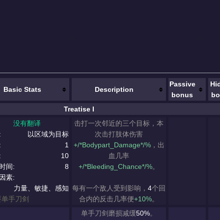
Passive
Hi
Basic Stats
Description
bonus
bo
Treatise I
没有翻译
击打一次邻近的三个目标，本
:
以区域为目标
次击打肢体伤害
:
1
+/*Bodypart_Damage*/%
，出
:
10
血几率
时间:
8
+/*Bleeding_Chance*/%
。
因素:
力量、敏捷、感知
每有一个敌人受到影响，
4
个回
要单手刀剑
合内的反击几率便
+10%
。
单手刀剑磨损减缓
50%
。