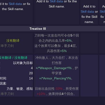
Add it to
Skill data
or fix the
 it to
Skill data
or fix
Skill name.
Add it to
Ad
the Skill name.
Skill data
or
Skil
fix the Skill
fix
name.
Treatise III
刀剑每一次攻击均可令你
5
个回
没有翻译
合之内的出血几率
+5%
。
要单手刀剑
这个效果可以叠加，最多
4
层。
兵器伤害
+5%
没有翻译 / 没有翻译
冲向敌人，大力击打，本次击
:
以对象为目标
打伤害
:
4
+/*Weapon_Damage*/%
，护
:
20
甲穿透
时间:
14
+/*Armor_Piercing*/%
。
因素:
力量、敏捷、感知
目标出血抗性
-33%
，所受伤害
要单手刀剑
+10%
，效果持续
4
个回合。