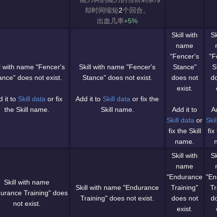
却时间缩短
2
个回合。
出血几率
+5%
Skill with
Sk
name
"Fencer's
"F
ll with name "Fencer's
Skill with name "Fencer's
Stance"
S
ance" does not exist.
Stance" does not exist.
does not
d
exist.
 it to
Skill data
or fix
Add it to
Skill data
or fix the
the Skill name.
Skill name.
Add it to
Ad
Skill data
or
Skil
fix the Skill
fix
name.
Skill with
Sk
name
"Endurance
"En
Skill with name
Skill with name "Endurance
Training"
Tr
urance Training" does
Training" does not exist.
does not
d
not exist.
exist.