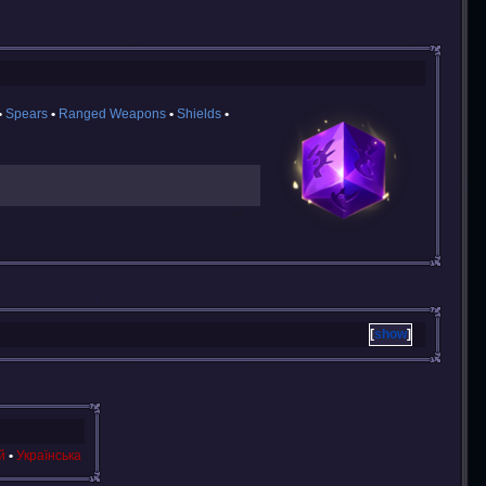
Spears
Ranged Weapons
Shields
show
й
Українська