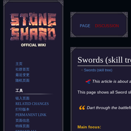
PAGE
DISCUSSION
Swords (skill t
主页
社群首页
<
Swords (skill tree)
最近变更
Jump
Jump
随机页面
This article is about
to
to
工具
This page shows all Sword ski
navigation
search
链入页面
RELATED CHANGES
“
Dart through the battlef
打印版本
PERMANENT LINK
页面信息
特殊页面
Main focus: