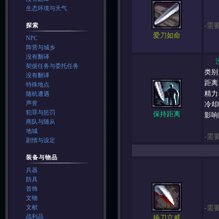
生态环境与天气
-需
探索
爱刀如命
NPC
阵营与城乡
没有翻译
契据任务与委托任务
类别
没有翻译
距离
特殊地点
精力
随机遭遇
声誉
冷却
犯罪与惩罚
保持距离
影响
商队与随从
地城
-需
剧情与设定
装备与物品
兵器
防具
首饰
文物
文献
-需
战利品
扬刀立威