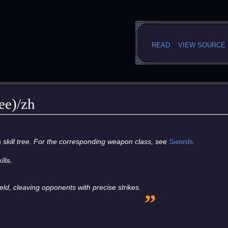
READ
VIEW SOURCE
ree)/zh
 a skill tree. For the corresponding weapon class, see
Swords
.
lls.
„
ield, cleaving opponents with precise strikes.