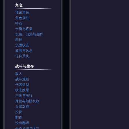
角色
预设角色
角色属性
特点
伤势与疼痛
饥饿、口渴与迷醉
精神
负面状态
疲劳与休息
信仰系统
战斗与生存
敌人
战斗规则
伤害类型
状态效果
声响与潜行
开锁与陷阱机制
兵器双持
投掷
制作
没有翻译
生态环境与天气