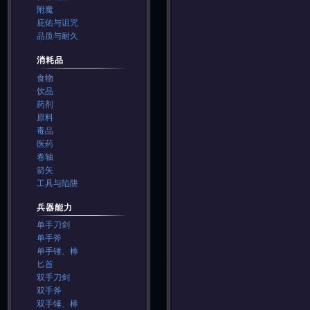
附魔
庇佑与诅咒
品质与耐久
消耗品
食物
饮品
药剂
原料
毒品
医药
卷轴
箭矢
工具与陷阱
兵器能力
单手刀剑
单手斧
单手锤、棒
匕首
双手刀剑
双手斧
双手锤、棒