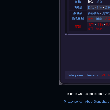
首饰
护符
戒指
消耗品
饮品
食物
原
战利品
任务物品
贵重
物品机制
耐久
附魔
诅
包/筒
木桶
书
容器
瓶子
橱柜
Categories
:
Jewelry
ZH T
This page was last edited on 3 Jun
Privacy policy
About Stoneshard 