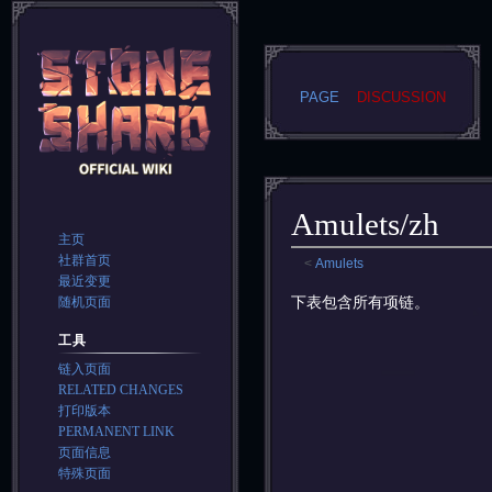
PAGE
DISCUSSION
Amulets/zh
主页
社群首页
<
Amulets
最近变更
Jump
Jump
下表包含所有项链。
随机页面
to
to
工具
navigation
search
链入页面
RELATED CHANGES
打印版本
PERMANENT LINK
页面信息
特殊页面