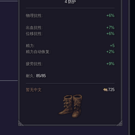
4 防护
物理抗性:
+6%
出血抗性:
+7%
位移抗性:
+6%
精力:
+5
精力自动恢复:
+2%
疲劳抗性:
+9%
耐久:
85/85
暂无中文
725