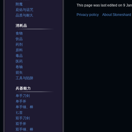
附魔
This page was last edited on 9 Jan
庇佑与诅咒
Privacy policy
About Stoneshard 
品质与耐久
消耗品
食物
饮品
药剂
原料
毒品
医药
卷轴
箭矢
工具与陷阱
兵器能力
单手刀剑
单手斧
单手锤、棒
匕首
双手刀剑
双手斧
双手锤、棒