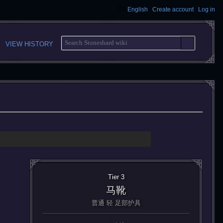
English
Create account
Log in
S
VIEW HISTORY
E
A
R
C
H
Tier 3
马靴
普通 轻 足部护具