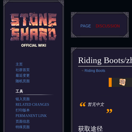
PAGE
DISCUSSION
Riding Boots/z
主页
社群首页
<
Riding Boots
最近变更
Jump
Jump
随机页面
to
to
工具
navigation
search
链入页面
“
„
暂无中文
RELATED CHANGES
打印版本
PERMANENT LINK
页面信息
特殊页面
获取途径