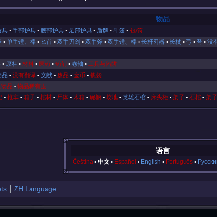
物品
防具
手部护具
腰部护具
足部护具
盾牌
斗篷
包/筒
斧
单手锤、棒
匕首
双手刀剑
双手斧
双手锤、棒
长杆刃器
长杖
弓
弩
没
料
原料
材料
医药
药剂
卷轴
工具与陷阱
物品
没有翻译
文献
废品
金币
钱袋
咒物品
物品稀有度
架
推车
箱子
棺材
尸体
木箱
碗橱
坟地
英雄石棺
床头柜
架子
石棺
架
语言
Čeština
中文
Español
English
Português
Русски
ts
ZH Language