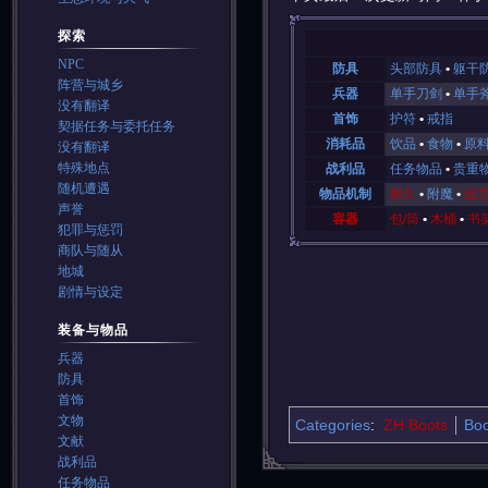
探索
NPC
防具
头部防具
躯干
阵营与城乡
兵器
单手刀剑
单手
没有翻译
首饰
护符
戒指
契据任务与委托任务
消耗品
饮品
食物
原
没有翻译
特殊地点
战利品
任务物品
贵重
随机遭遇
物品机制
耐久
附魔
诅
声誉
容器
包/筒
木桶
书
犯罪与惩罚
商队与随从
地城
剧情与设定
装备与物品
兵器
防具
首饰
文物
Categories
:
ZH Boots
Boo
文献
战利品
任务物品