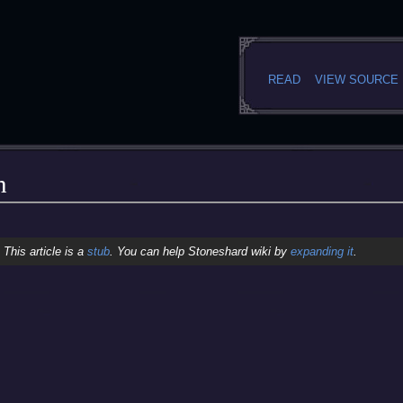
READ
VIEW SOURCE
h
This article is a
stub
. You can help Stoneshard wiki by
expanding it
.