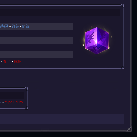
有翻译
箭矢
箭筒
子
瓶子
橱柜
й
Українська