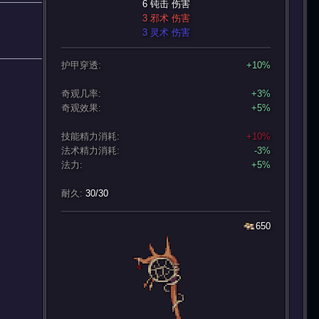
6 钝击 伤害
3 邪术 伤害
3 灵术 伤害
护甲穿透:
+10%
奇观几率:
+3%
奇观效果:
+5%
技能精力消耗:
+10%
法术精力消耗:
-3%
法力:
+5%
耐久:
30/30
650