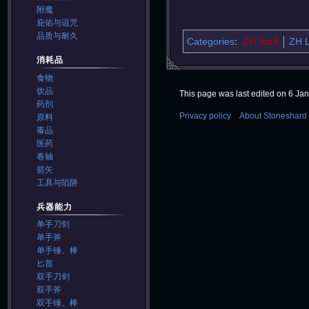
附魔
庇佑与诅咒
品质与耐久
Categories
:
ZH Staff
ZH 
消耗品
食物
饮品
This page was last edited on 6 Jan
药剂
Privacy policy
About Stoneshard 
原料
毒品
医药
卷轴
箭矢
工具与陷阱
兵器能力
单手刀剑
单手斧
单手锤、棒
匕首
双手刀剑
双手斧
双手锤、棒