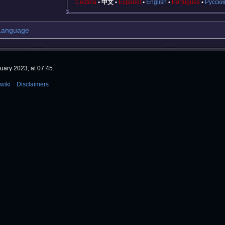
Čeština
中文
Español
English
Português
Русски
Language
uary 2023, at 07:45.
wiki
Disclaimers