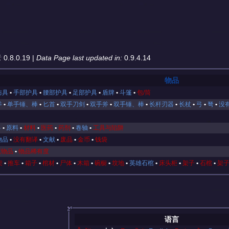
:
0.8.0.19 |
Data Page last updated in:
0.9.4.14
物品
防具
手部护具
腰部护具
足部护具
盾牌
斗篷
包/筒
斧
单手锤、棒
匕首
双手刀剑
双手斧
双手锤、棒
长杆刃器
长杖
弓
弩
没
料
原料
材料
医药
药剂
卷轴
工具与陷阱
物品
没有翻译
文献
废品
金币
钱袋
咒物品
物品稀有度
架
推车
箱子
棺材
尸体
木箱
碗橱
坟地
英雄石棺
床头柜
架子
石棺
架
语言