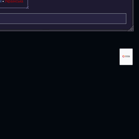
й
Українська