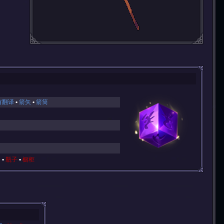
有翻译
箭矢
箭筒
子
瓶子
橱柜