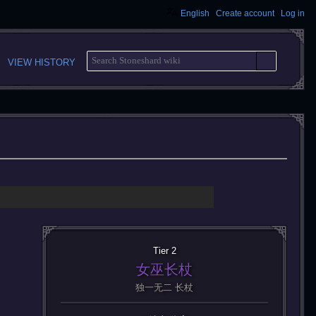
English
Create account
Log in
S
VIEW HISTORY
E
A
R
C
H
Tier 2
女巫长杖
独一无二 长杖