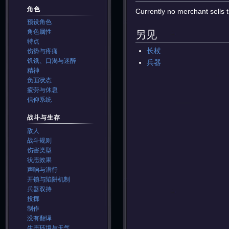
角色
Currently no merchant sells t
预设角色
角色属性
另见
特点
长杖
伤势与疼痛
饥饿、口渴与迷醉
兵器
精神
负面状态
疲劳与休息
信仰系统
战斗与生存
敌人
战斗规则
伤害类型
状态效果
声响与潜行
开锁与陷阱机制
兵器双持
投掷
制作
没有翻译
生态环境与天气