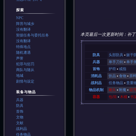
探索
NPC
阵营与城乡
没有翻译
本页最后一次更新时间：补丁
契据任务与委托任务
没有翻译
特殊地点
随机遭遇
防具
头部防具
躯干
声誉
兵器
单手刀剑
单手
犯罪与惩罚
首饰
护符
戒指
商队与随从
地城
消耗品
饮品
食物
原
剧情与设定
战利品
任务物品
贵重
物品机制
耐久
附魔
诅
装备与物品
容器
包/筒
木桶
书
兵器
防具
首饰
文物
文献
战利品
任务物品