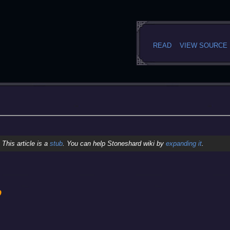
READ
VIEW SOURCE
This article is a
stub
. You can help Stoneshard wiki by
expanding it
.
„