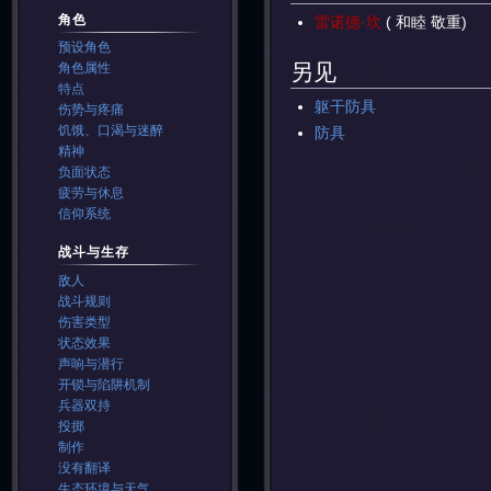
角色
雷诺德·坎
( 和睦 敬重)
预设角色
另见
角色属性
特点
躯干防具
伤势与疼痛
饥饿、口渴与迷醉
防具
精神
负面状态
疲劳与休息
信仰系统
战斗与生存
敌人
战斗规则
伤害类型
状态效果
声响与潜行
开锁与陷阱机制
兵器双持
投掷
制作
没有翻译
生态环境与天气