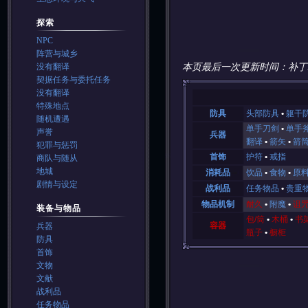
探索
NPC
阵营与城乡
本页最后一次更新时间：补丁
没有翻译
契据任务与委托任务
没有翻译
特殊地点
防具
头部防具
躯干
随机遭遇
单手刀剑
单手
声誉
兵器
翻译
箭矢
箭
犯罪与惩罚
首饰
护符
戒指
商队与随从
地城
消耗品
饮品
食物
原
剧情与设定
战利品
任务物品
贵重
物品机制
耐久
附魔
诅
装备与物品
包/筒
木桶
书
容器
兵器
瓶子
橱柜
防具
首饰
文物
文献
战利品
任务物品