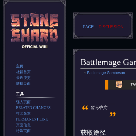
PAGE
DISCUSSION
Battlemage Ga
主页
社群首页
<
Battlemage Gambeson
最近变更
Jump
Jump
随机页面
Thi
to
to
工具
navigation
search
链入页面
“
„
暂无中文
RELATED CHANGES
打印版本
PERMANENT LINK
页面信息
特殊页面
获取途径