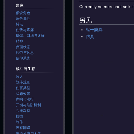
角色
Currently no merchant sells t
预设角色
角色属性
另见
特点
躯干防具
伤势与疼痛
饥饿、口渴与迷醉
防具
精神
负面状态
疲劳与休息
信仰系统
战斗与生存
敌人
战斗规则
伤害类型
状态效果
声响与潜行
开锁与陷阱机制
兵器双持
投掷
制作
没有翻译
生态环境与天气