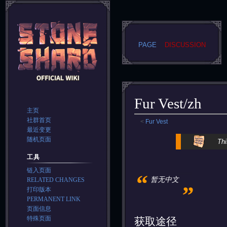
PAGE
DISCUSSION
Fur Vest/zh
主页
社群首页
<
Fur Vest
最近变更
Jump
Jump
随机页面
Thi
to
to
工具
navigation
search
链入页面
“
„
暂无中文
RELATED CHANGES
打印版本
PERMANENT LINK
页面信息
特殊页面
获取途径