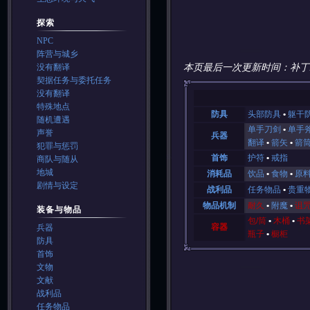
探索
NPC
阵营与城乡
本页最后一次更新时间：补丁
没有翻译
契据任务与委托任务
没有翻译
特殊地点
防具
头部防具
躯干
随机遭遇
单手刀剑
单手
声誉
兵器
翻译
箭矢
箭
犯罪与惩罚
首饰
护符
戒指
商队与随从
地城
消耗品
饮品
食物
原
剧情与设定
战利品
任务物品
贵重
物品机制
耐久
附魔
诅
装备与物品
包/筒
木桶
书
容器
兵器
瓶子
橱柜
防具
首饰
文物
文献
战利品
任务物品