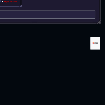
й
Українська