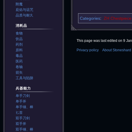
附魔
庇佑与诅咒
品质与耐久
Categories
:
ZH Chestpiece
消耗品
食物
饮品
This page was last edited on 9 Jan
药剂
原料
Privacy policy
About Stoneshard 
毒品
医药
卷轴
箭矢
工具与陷阱
兵器能力
单手刀剑
单手斧
单手锤、棒
匕首
双手刀剑
双手斧
双手锤、棒