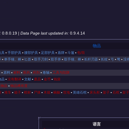
:
0.8.0.19 |
Data Page last updated in:
0.9.4.14
物品
防具
手部护具
腰部护具
足部护具
盾牌
斗篷
包/筒
斧
单手锤、棒
匕首
双手刀剑
双手斧
双手锤、棒
长杆刃器
长杖
弓
弩
没
料
原料
材料
医药
药剂
卷轴
工具与陷阱
物品
没有翻译
文献
废品
金币
钱袋
咒物品
物品稀有度
架
推车
箱子
棺材
尸体
木箱
碗橱
坟地
英雄石棺
床头柜
架子
石棺
架
语言