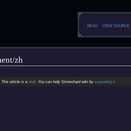
READ
VIEW SOURCE
ent/zh
This article is a
stub
. You can help Stoneshard wiki by
expanding it
.