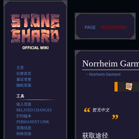
PAGE
DISCUSSION
Norrheim Garm
主页
社群首页
<
Norrheim Garment
最近变更
Jump
Jump
随机页面
to
to
工具
navigation
search
链入页面
“
„
暂无中文
RELATED CHANGES
打印版本
PERMANENT LINK
页面信息
特殊页面
获取途径