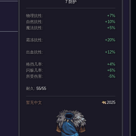
7 防护
物理抗性:
+7%
自然抗性:
+10%
魔法抗性:
+5%
霜冻抗性:
+20%
出血抗性:
+12%
格挡几率:
+4%
闪躲几率:
+6%
所受伤害:
-5%
耐久:
55/55
暂无中文
2025