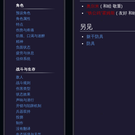
角色
奥尔米
( 和睦 敬重)
“铁公鸡”霍姆斯
( 友好 和
预设角色
角色属性
特点
另见
伤势与疼痛
饥饿、口渴与迷醉
躯干防具
精神
防具
负面状态
疲劳与休息
信仰系统
战斗与生存
敌人
战斗规则
伤害类型
状态效果
声响与潜行
开锁与陷阱机制
兵器双持
投掷
制作
没有翻译
生态环境与天气