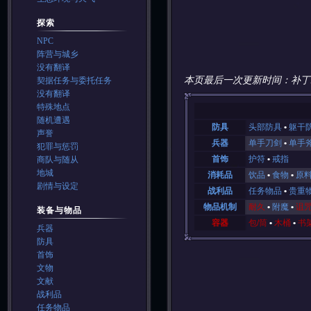
探索
NPC
阵营与城乡
没有翻译
本页最后一次更新时间：补丁
契据任务与委托任务
没有翻译
特殊地点
随机遭遇
防具
头部防具
躯干
声誉
兵器
单手刀剑
单手
犯罪与惩罚
首饰
护符
戒指
商队与随从
地城
消耗品
饮品
食物
原
剧情与设定
战利品
任务物品
贵重
物品机制
耐久
附魔
诅
装备与物品
容器
包/筒
木桶
书
兵器
防具
首饰
文物
文献
战利品
任务物品