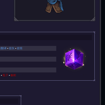
有翻译
箭矢
箭筒
子
瓶子
橱柜