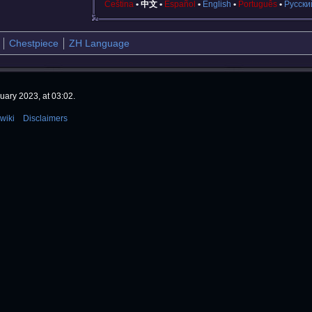
Čeština
中文
Español
English
Português
Русски
Chestpiece
ZH Language
uary 2023, at 03:02.
wiki
Disclaimers