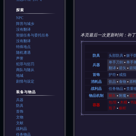
探索
NPC
阵营与城乡
没有翻译
本页最后一次更新时间：补丁
契据任务与委托任务
没有翻译
特殊地点
随机遭遇
防具
头部防具
躯干
声誉
单手刀剑
单手
犯罪与惩罚
兵器
翻译
箭矢
箭
商队与随从
首饰
护符
戒指
地城
剧情与设定
消耗品
饮品
食物
原
战利品
任务物品
贵重
装备与物品
物品机制
耐久
附魔
诅
兵器
包/筒
木桶
书
容器
防具
瓶子
橱柜
首饰
文物
文献
战利品
任务物品