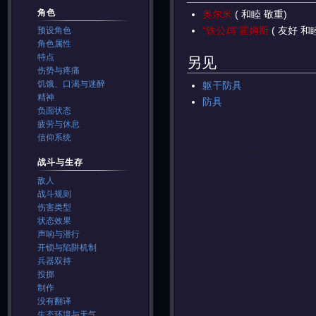
角色
奥尔米
( 和睦 敬重)
“铁公鸡”霍姆斯
( 友好 和
预设角色
角色属性
特点
另见
伤势与疼痛
饥饿、口渴与迷醉
躯干防具
精神
防具
负面状态
疲劳与休息
信仰系统
战斗与生存
敌人
战斗规则
伤害类型
状态效果
声响与潜行
开锁与陷阱机制
兵器双持
投掷
制作
没有翻译
生态环境与天气