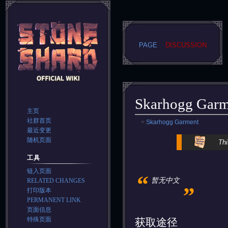
PAGE
DISCUSSION
Skarhogg Garm
主页
社群首页
<
Skarhogg Garment
最近变更
Jump
Jump
随机页面
Thi
to
to
工具
navigation
search
链入页面
“
„
暂无中文
RELATED CHANGES
打印版本
PERMANENT LINK
页面信息
特殊页面
获取途径