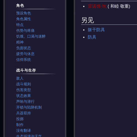
角色
雷诺德·坎
( 和睦 敬重)
预设角色
另见
角色属性
特点
躯干防具
伤势与疼痛
饥饿、口渴与迷醉
防具
精神
负面状态
疲劳与休息
信仰系统
战斗与生存
敌人
战斗规则
伤害类型
状态效果
声响与潜行
开锁与陷阱机制
兵器双持
投掷
制作
没有翻译
生态环境与天气