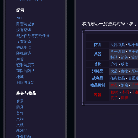
探索
NPC
本页最后一次更新时间：补丁
阵营与城乡
没有翻译
契据任务与委托任务
没有翻译
防具
头部防具
躯干
特殊地点
单手刀剑
单手
随机遭遇
兵器
翻译
箭矢
箭
声誉
首饰
护符
戒指
犯罪与惩罚
商队与随从
消耗品
饮品
食物
原
地城
战利品
任务物品
贵重
剧情与设定
物品机制
耐久
附魔
诅
包/筒
木桶
书
装备与物品
容器
瓶子
橱柜
兵器
防具
首饰
文物
文献
战利品
任务物品