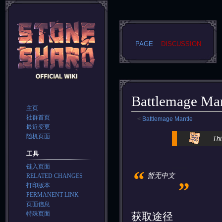
PAGE
DISCUSSION
Battlemage Man
主页
社群首页
<
Battlemage Mantle
最近变更
Jump
Jump
随机页面
Thi
to
to
工具
navigation
search
链入页面
“
„
暂无中文
RELATED CHANGES
打印版本
PERMANENT LINK
页面信息
特殊页面
获取途径