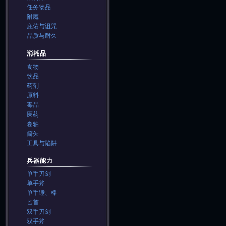
任务物品
附魔
庇佑与诅咒
品质与耐久
消耗品
食物
饮品
药剂
原料
毒品
医药
卷轴
箭矢
工具与陷阱
兵器能力
单手刀剑
单手斧
单手锤、棒
匕首
双手刀剑
双手斧