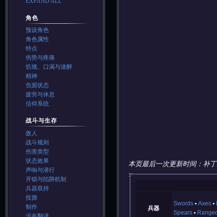
EXPAND ALL
角色
预设角色
角色属性
特点
伤势与疼痛
饥饿、口渴与迷醉
精神
负面状态
疲劳与休息
信仰系统
战斗与生存
敌人
战斗规则
伤害类型
状态效果
本页最后一次更新时间：补丁
声响与潜行
开锁与陷阱机制
兵器双持
投掷
Swords
Axes
制作
兵器
Spears
Range
没有翻译